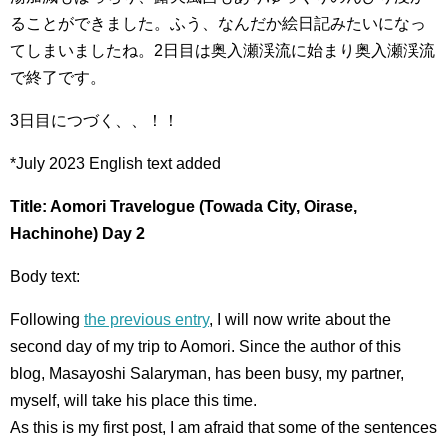
ることができました。ふう、なんだか絵日記みたいになっ
てしまいましたね。2日目は奥入瀬渓流に始まり奥入瀬渓流
で終了です。
3日目につづく、、！！
*July 2023 English text added
Title: Aomori Travelogue (Towada City, Oirase,
Hachinohe) Day 2
Body text:
Following
the previous entry
, I will now write about the
second day of my trip to Aomori. Since the author of this
blog, Masayoshi Salaryman, has been busy, my partner,
myself, will take his place this time.
As this is my first post, I am afraid that some of the sentences