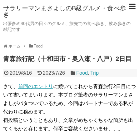
サラリーマンまさよしのB級グルメ・食べ歩
き
出張多め40代男の日々のグルメ、旅先での食べ歩き、飲み歩きの
雑記です
ホーム
Food
青森旅行記（十和田市・奥入瀬・八戸）2日目
2019/8/16
2023/7/26
Food
,
Trip
さて、
前回のエントリ
に続いてこれから青森旅行2日目につ
いて書いてまいります。本ブログ筆者のサラリーマンまさ
よしがバタついているため、今回はパートナーである私が
代わりに務めます。
初投稿ということもあり、文章がめちゃくちゃな箇所も出
てくるかと存じます。何卒ご容赦くださいませ、、。