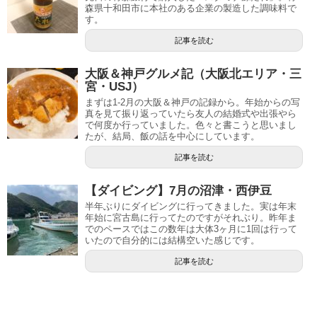
森県十和田市に本社のある企業の製造した調味料で
す。
記事を読む
大阪＆神戸グルメ記（大阪北エリア・三
宮・USJ）
まずは1-2月の大阪＆神戸の記録から。年始からの写
真を見て振り返っていたら友人の結婚式や出張やら
で何度か行っていました。色々と書こうと思いまし
たが、結局、飯の話を中心にしています。
記事を読む
【ダイビング】7月の沼津・西伊豆
半年ぶりにダイビングに行ってきました。実は年末
年始に宮古島に行ってたのですがそれぶり。昨年ま
でのペースではこの数年は大体3ヶ月に1回は行って
いたので自分的には結構空いた感じです。
記事を読む