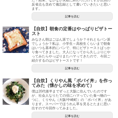
た！結果、なかなか失敗に終わったのですが次回の
反省点も含めて備忘録として書いていきたいと思い
ます。
記事を読む
【自炊】朝食の定番はやっぱりピザトー
スト
みなさん朝はごはん派でしょうか？それともパン派
でしょうか？私は、小学生～高校生くらいまで朝食
はいつも基本的にパンで、特にピザトーストばっか
り食べてきました。大人になってから久しぶりにや
ってみたらやっぱりまたハマってきたので、今回ご
紹介するのはピザトーストです！
記事を読む
【自炊】くりやん風「ポパイ丼」を作っ
てみた（懐かしの味を求めて）
僕は20代後半までずっと大阪に住んでいたのです
が、社会人なりたての頃にハマっていた食べ物の一
つに、くりやん（大阪/中崎町）の「ポパイ丼」があ
ります。スーパーでほうれん草を見るとたまに思い
出すので今回作ってみました。
記事を読む