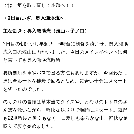
では、気を取り直して本題へ！！
・2日目/いざ、奥入瀬渓流へ。
主な動き：奥入瀬渓流（焼山～子ノ口）
2日目の朝は少し早起き。6時台に朝食を済ませ、奥入瀬渓
流入口の焼山に向かいました。今日のメインイベントは何
と言っても奥入瀬渓流散策！
要所要所を車やバスで巡る方法もありますが、今回わたし
達は全ルートを徒歩で回ると決め、気合い十分にスタート
を切ったのでした。
のりのりの冒頭は草木当てクイズや、となりのトトロのさ
んぽを歌いながら、軽快な足取りで順調にスタート。気温
も22度程度と暑くもなく、日差しも柔らかな中、軽快な足
取りで歩き始めました。