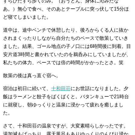
すらひたすら歩くのみ。（おうどん、身体に沁みたな
あ。）無心で食べ、そのあとテーブルに突っ伏して15分ほ
ど寝てしまいました。
道中は、途中ベンチで休憩したり、後ろからくる人に抜か
されまくったりしながら自分たちのペースで散策していき
ました。結果、ゴール地点の子ノ口には6時間後に到着。目
安片道3時間と書かれていたのを鵜呑みにしていましたが、
私たちの体力、ペースでは倍の時間がかかったとさ。笑
散策の後は真っ直ぐ宿へ。
宿泊は初日に続いて、
十和田荘
にお世話になりました。夕
飯はラーメンと餃子をばくばくと。バタンキューで21時台
に就寝し、朝ゆっくりと温泉に浸かって疲れを癒しまし
た。
さて、十和田荘の温泉ですが、大変素晴らしかったです。
湯加減もばっちり、露天風呂もありゆっくりのんびり浸か