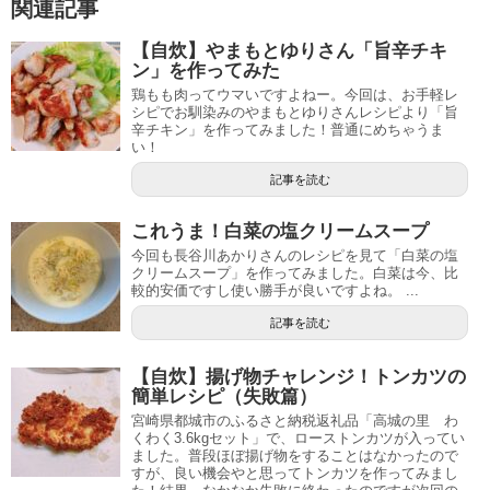
関連記事
【自炊】やまもとゆりさん「旨辛チキ
ン」を作ってみた
鶏もも肉ってウマいですよねー。今回は、お手軽レ
シピでお馴染みのやまもとゆりさんレシピより「旨
辛チキン」を作ってみました！普通にめちゃうま
い！
記事を読む
これうま！白菜の塩クリームスープ
今回も長谷川あかりさんのレシピを見て「白菜の塩
クリームスープ」を作ってみました。白菜は今、比
較的安価ですし使い勝手が良いですよね。 ...
記事を読む
【自炊】揚げ物チャレンジ！トンカツの
簡単レシピ（失敗篇）
宮崎県都城市のふるさと納税返礼品「高城の里 わ
くわく3.6kgセット」で、ローストンカツが入ってい
ました。普段ほぼ揚げ物をすることはなかったので
すが、良い機会やと思ってトンカツを作ってみまし