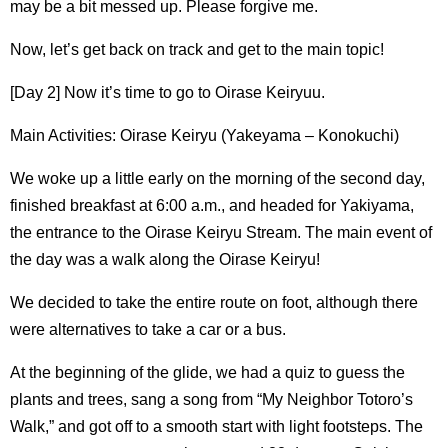
may be a bit messed up. Please forgive me.
Now, let’s get back on track and get to the main topic!
[Day 2] Now it’s time to go to Oirase Keiryuu.
Main Activities: Oirase Keiryu (Yakeyama – Konokuchi)
We woke up a little early on the morning of the second day,
finished breakfast at 6:00 a.m., and headed for Yakiyama,
the entrance to the Oirase Keiryu Stream. The main event of
the day was a walk along the Oirase Keiryu!
We decided to take the entire route on foot, although there
were alternatives to take a car or a bus.
At the beginning of the glide, we had a quiz to guess the
plants and trees, sang a song from “My Neighbor Totoro’s
Walk,” and got off to a smooth start with light footsteps. The