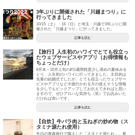
3年ぶりに開催された「川越まつり」に
行ってきました
10/15（土）・16（日）と埼玉・川越で3年ぶりに開
催された「川越まつり」に行ってきました。
記事を読む
【旅行】人生初のハワイでとても役立っ
たウェブサービスやアプリ（お得情報も
ちょっとだけ）
9月末～10月上旬の約1週間程度少し遅めの夏休みを
とり、人生初のハワイに行ってきました。主目的は
先輩の結婚式でしたが、とても役立ったウェブサー
ビスやアプリなど今後行かれる方の使えそうな情報
を少しでもピックアップしてお伝えできればと思い
ますので、ぜひアロハな気持ち（笑）でお読みいた
だければ幸いです。
記事を読む
【自炊】牛バラ肉と玉ねぎの炒め物（ス
タミナ源たれ使用）
先日の青森旅行で購入した「スタミナ源たれ」。青