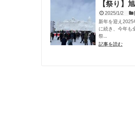
【祭り】旭
2025/1/2
新年を迎え20
に続き、今年も
祭...
記事を読む