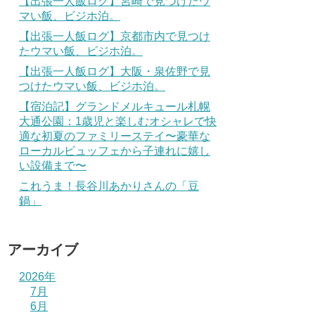
【出張一人飯ログ】宮崎で見つけたウ
マい飯、ビジホ泊。
【出張一人飯ログ】京都市内で見つけ
たウマい飯、ビジホ泊。
【出張一人飯ログ】大阪・泉佐野で見
つけたウマい飯、ビジホ泊。
【宿泊記】グランドメルキュール札幌
大通公園：1歳児と楽しむオシャレで快
適な初夏のファミリーステイ〜豪華な
ローカルビュッフェから子連れに嬉し
い設備まで〜
これうま！長谷川あかりさんの「豆
鍋」
アーカイブ
2026年
7月
6月