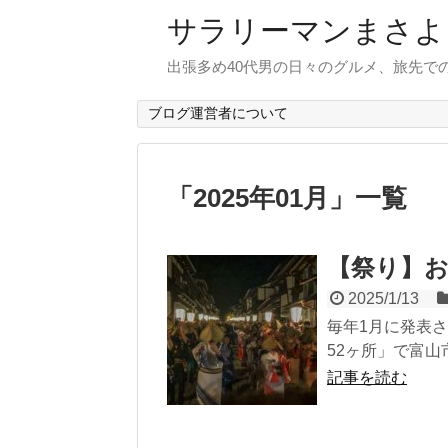
サラリーマンまさよ
出張多め40代男の日々のグルメ、旅先で
ブログ運営者について
「
2025年01月
」
一覧
【祭り】お
2025/1/13
毎年1月に発表さ
52ヶ所」で富山
記事を読む