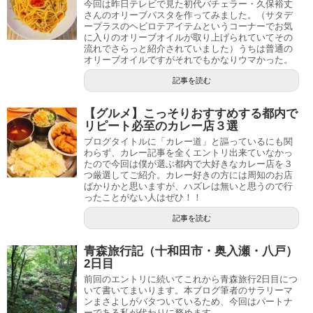
今回は昨日テレビで見た初代バチェラー・久保裕丈
さんのオリーブパスタを作ってみました。（サタデ
ープラスのヘビロテアイテムというコーナーでお気
に入りのオリーブオイルが取り上げられていてその
流れでさらっと紹介されていました）うちは普通の
オリーブオイルですがそれでもかなりウマかった。
記事を読む
【グルメ】こっそりおすすめする都内で
リピート必至のカレー店３選
ブログタイトルに「カレー道」と謳っているにも関
わらず、カレー記事を全くエントリ出来ていなかっ
たので今回は僕が選ぶ都内で大好きなカレー店を３
つ厳選してご紹介。カレー好きの方には周知のお店
ばかりかと思いますが、ハズレは無いと思うので行
ったことがない人はぜひ！！
記事を読む
青森旅行記（十和田市・奥入瀬・八戸）
2日目
前回のエントリに続いてこれから青森旅行2日目につ
いて書いてまいります。本ブログ筆者のサラリーマ
ンまさよしがバタついているため、今回はパートナ
ーである私が代わりに務めます。