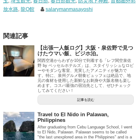
玉
,
埼玉観光
,
春日部
,
春日部観光
,
防災地下神殿
,
首都圏外郭
放水路
,
龍Q館
salarymanmasayoshi
関連記事
【出張一人飯ログ】大阪・泉佐野で見つ
けたウマい飯、ビジホ泊。
関西空港からわずか10分で到着する「レフ関空泉佐
野 by ベッセルホテルズ」は、スタイリッシュなロビ
ーやモダンな客室、充実したアメニティが魅力で
す。特に、泉州グルメ朝食ビュッフェは絶品で、地
元の食材を使用した新鮮なお刺身や大阪名物も楽し
めます。コスパ最強の宿泊先として、ぜひチェック
してみてください！
記事を読む
Travel to El Nido in Palawan,
Philippines
After graduating from Cebu Language School, I went
to El Nido, Palawan. Palawan seems to be called
"the last unexplored area in the Philippines" and is a