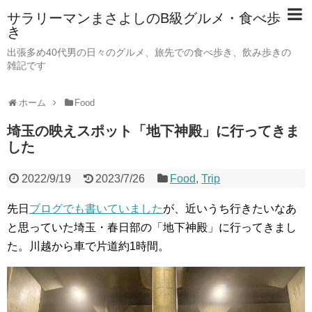
サラリーマンまさよしのB級グルメ・食べ歩
き
出張多め40代男の日々のグルメ、旅先での食べ歩き、飲み歩きの
雑記です
ホーム
Food
埼玉の映えスポット「地下神殿」に行ってきま
した
2022/9/19
2023/7/26
Food
,
Trip
先日
ブログでも書いていました
が、近いうち行きたいなあ
と思っていた埼玉・春日部の「地下神殿」に行ってきまし
た。川越から車で片道約1時間。