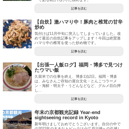
記事を読む
【自炊】激ハマり中！豚肉と椎茸の甘辛
炒め
気付けば11月中旬に突入してしまっていました。改
めて最近の自炊記事をアップします！今回は絶賛激
ハマり中の椎茸を使った炒め物です。
記事を読む
【出張一人飯ログ】福岡・博多で見つけ
たウマい飯
久留米での仕事を終え、博多1泊2日。福岡・博多
は、みなさんご存知の屋台文化・とんこつラーメ
ン・海鮮・明太子・うどんなどなど、グルメ目白押
し...
記事を読む
年末の京都観光記録 Year-end
sightseeing record in Kyoto
新年明けましておめでとうございます。自分の中で
の2022年の大きなトピックは小江戸川越への引越し