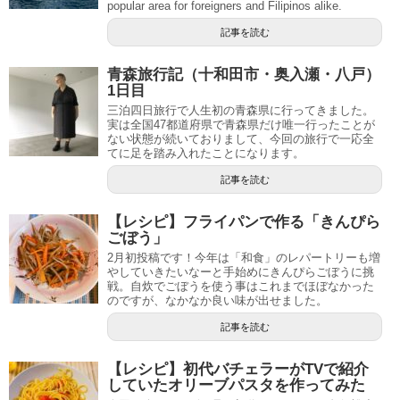
popular area for foreigners and Filipinos alike.
記事を読む
青森旅行記（十和田市・奥入瀬・八戸）
1日目
三泊四日旅行で人生初の青森県に行ってきました。
実は全国47都道府県で青森県だけ唯一行ったことが
ない状態が続いておりまして、今回の旅行で一応全
てに足を踏み入れたことになります。
記事を読む
【レシピ】フライパンで作る「きんぴら
ごぼう」
2月初投稿です！今年は「和食」のレパートリーも増
やしていきたいなーと手始めにきんぴらごぼうに挑
戦。自炊でごぼうを使う事はこれまでほぼなかった
のですが、なかなか良い味が出せました。
記事を読む
【レシピ】初代バチェラーがTVで紹介
していたオリーブパスタを作ってみた