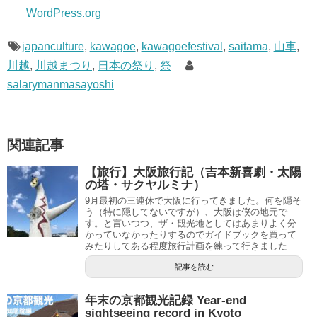
WordPress.org
japanculture
,
kawagoe
,
kawagoefestival
,
saitama
,
山車
,
川越
,
川越まつり
,
日本の祭り
,
祭
salarymanmasayoshi
関連記事
【旅行】大阪旅行記（吉本新喜劇・太陽
の塔・サクヤルミナ）
9月最初の三連休で大阪に行ってきました。何を隠そ
う（特に隠してないですが）、大阪は僕の地元で
す。と言いつつ、ザ・観光地としてはあまりよく分
かっていなかったりするのでガイドブックを買って
みたりしてある程度旅行計画を練って行きました
記事を読む
年末の京都観光記録 Year-end
sightseeing record in Kyoto