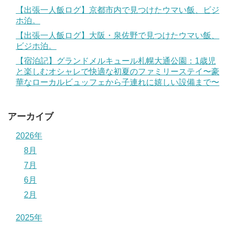
【出張一人飯ログ】京都市内で見つけたウマい飯、ビジ
ホ泊。
【出張一人飯ログ】大阪・泉佐野で見つけたウマい飯、
ビジホ泊。
【宿泊記】グランドメルキュール札幌大通公園：1歳児
と楽しむオシャレで快適な初夏のファミリーステイ〜豪
華なローカルビュッフェから子連れに嬉しい設備まで〜
アーカイブ
2026年
8月
7月
6月
2月
2025年