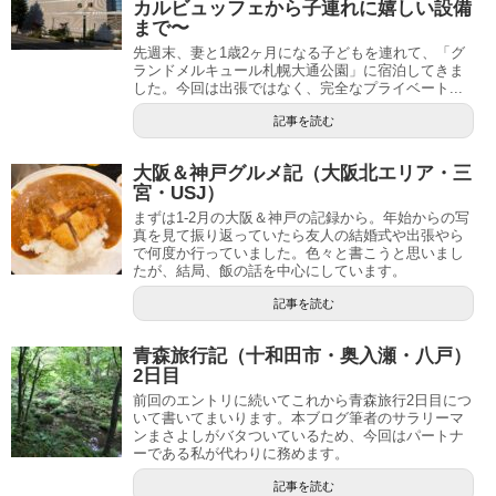
カルビュッフェから子連れに嬉しい設備
まで〜
先週末、妻と1歳2ヶ月になる子どもを連れて、「グ
ランドメルキュール札幌大通公園」に宿泊してきま
した。今回は出張ではなく、完全なプライベート...
記事を読む
大阪＆神戸グルメ記（大阪北エリア・三
宮・USJ）
まずは1-2月の大阪＆神戸の記録から。年始からの写
真を見て振り返っていたら友人の結婚式や出張やら
で何度か行っていました。色々と書こうと思いまし
たが、結局、飯の話を中心にしています。
記事を読む
青森旅行記（十和田市・奥入瀬・八戸）
2日目
前回のエントリに続いてこれから青森旅行2日目につ
いて書いてまいります。本ブログ筆者のサラリーマ
ンまさよしがバタついているため、今回はパートナ
ーである私が代わりに務めます。
記事を読む