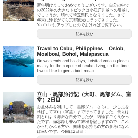
新年明けましておめでとうございます。自分の中で
の2022年の大きなトピックは小江戸川越への引越し
でしょうか。晴れて埼玉県民となりました。さて、
年末に帰省がてら京都観光に行ってきました。
YouTubeにアップしたのでよければご覧下さい。
記事を読む
Travel to Cebu, Philippines – Oslob,
Moalboal, Bohol, Malapascua
On weekends and holidays, I visited various places
mainly for the purpose of scuba diving, so this time,
I would like to give a brief recap.
記事を読む
立山・黒部旅行記（大町、黒部ダム、室
堂）2日目
お盆休みを利用して、黒部ダム、さらに、少し足を
延ばして立山（室堂）まで行ってきました。最近は
割と山より海派な自分でしたが、結論すごく良かっ
たです。備忘録も兼ねて旅程を記しますので、これ
から行かれる方や、興味をお持ちの方の参考になれ
ば幸いです。今回は2日目！