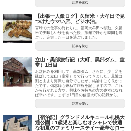
記事を読む
【出張一人飯ログ】久留米・大牟田で見
つけたウマい店、ビジホ泊。
宮崎での仕事の終わりに、福岡大牟田へ移動。久留
米で美味しい鰻を食べた後、旅館で静かな時間を過
ごし、充実した一日を過ごしました。
記事を読む
立山・黒部旅行記（大町、黒部ダム、室
堂）1日目
お盆休みを利用して、黒部ダム、さらに、少し足を
延ばして立山（室堂）まで行ってきました。最近は
割と山より海派な自分でしたが、結論すごく良かっ
たです。備忘録も兼ねて旅程を記しますので、これ
から行かれる方や、興味をお持ちの方の参考になれ
ば幸いです。まずは1日目の信濃大町の記録から。
記事を読む
【宿泊記】グランドメルキュール札幌大
通公園：1歳児と楽しむオシャレで快適
な初夏のファミリーステイ〜豪華なロー