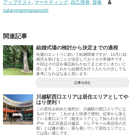
アップテスト
,
マーケティング
,
自己啓発
,
資格
salarymanmasayoshi
関連記事
結婚式場の検討から決定までの過程
先週のエントリに続いて結婚関連ですが、11月に結
婚式を挙げることが決定しておりその準備中です。
今回はその辺を備忘録もかねてまとめていきたいと
思います。これから結婚式を行う人たちの少しでも
参考になればなあと思います。
記事を読む
川越駅西口エリアは居住エリアとしてや
はり便利！
この度住み始めた場所が、川越駅の西口エリアにな
るのですが、これがまた快適で便利。従来から栄え
ている東口エリア（観光エリアとして知られる小江
戸や、丸広百貨店川越店、クレアモール商店街の方
面）とは趣が違い、落ち着いていて居住エリアとし
ては良い感じです。