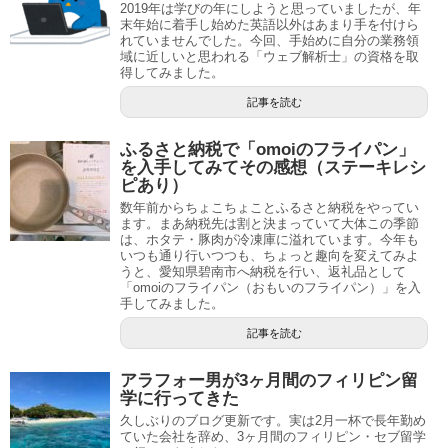
2019年は学びの年にしようと思っていましたが、年
末年始に着手し始めた英語以外はあまり手を付けら
れていませんでした。今回、手始めに自分の業務領
域に近しいと思われる「ウェブ解析士」の資格を取
得してみました。
記事を読む
ふるさと納税で「omoiのフライパン」
を入手してみてその感想（ステーキレシ
ピあり）
数年前からちょこちょことふるさと納税をやってい
ます。まあ納税先は割と決まっていて大体この季節
は、ホタテ・豚肉が冷凍庫に溢れています。今年も
いつも通り行いつつも、ちょっと趣向を変えてみよ
うと、愛知県碧南市へ納税を行い、返礼品として
「omoiのフライパン（おもいのフライパン）」を入
手してみました。
記事を読む
アラフォー男が3ヶ月間のフィリピン留
学に行ってきた
久しぶりのブログ更新です。実は2月一杯で長年勤め
ていた会社を辞め、3ヶ月間のフィリピン・セブ留学