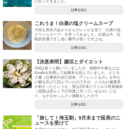
に行ってきました。
記事を読む
これうま！白菜の塩クリームスープ
今回も長谷川あかりさんのレシピを見て「白菜の塩
クリームスープ」を作ってみました。白菜は今、比
較的安価ですし使い勝手が良いですよね。 ...
記事を読む
【決意表明】腸活とダイエット
GWは色々と動いていましたが、移動中や夜などは
Kindleを利用して結構本を読んでいました。ビジネ
ス書（仕事術や自己啓発、ITトレンドもの）を中心
に幅を広げて読んでいたのですが、とりわけ健康系
が刺さったというか、実は3月末にウイルス性胃腸炎
（原因は恐らく下の写真に写っているもの）にな
り、なかなかしんどい体験をしたので
記事を読む
「旅して！埼玉割」9月末まで延長のニ
ュースを受けて