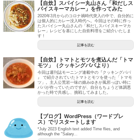
【自炊】スパイシー丸山さん「和だしス
パイスキーマカレー」を作ってみた
2020年3月からのコロナ禍時代突入の中で、自分的に
は個人的にカレー没入時代へ。今回はその時に作っ
たスパイシー丸山さんの「和だしスパイスキーマカ
レー」レシピを基にした自炊料理をご紹介いたしま
す！
記事を読む
【自炊】トマトとモツを煮込んだ「トマ
モツ」（クッキングパパより）
今回は週刊誌モーニング連載中の『クッキングパパ
』 で紹介されていたトマトとモツを使った「トマモ
ツ」。主人公荒岩一味の娘みゆきが風邪っぽい時に
パパが作っていたのですが、自分もちょうど体調悪
かった時で共感し、挑戦してみました。
記事を読む
【ブログ】WordPress（ワードプレ
ス）でリスタートします
*July 2023 English text added Time flies, and
although the "Salary...