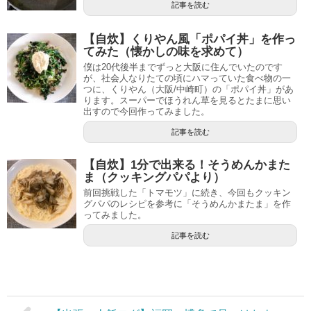
記事を読む
【自炊】くりやん風「ポパイ丼」を作っ
てみた（懐かしの味を求めて）
僕は20代後半までずっと大阪に住んでいたのです
が、社会人なりたての頃にハマっていた食べ物の一
つに、くりやん（大阪/中崎町）の「ポパイ丼」があ
ります。スーパーでほうれん草を見るとたまに思い
出すので今回作ってみました。
記事を読む
【自炊】1分で出来る！そうめんかまた
ま（クッキングパパより）
前回挑戦した「トマモツ」に続き、今回もクッキン
グパパのレシピを参考に「そうめんかまたま」を作
ってみました。
記事を読む