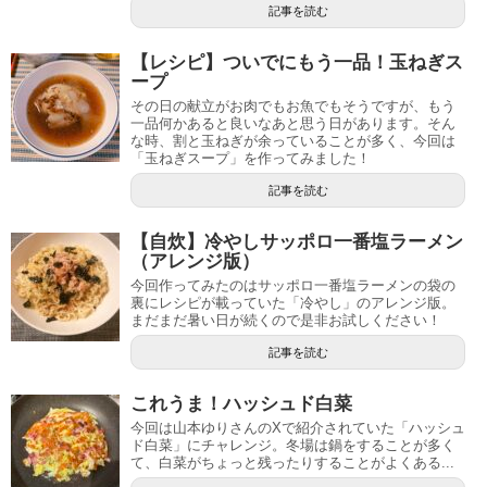
記事を読む
【レシピ】ついでにもう一品！玉ねぎス
ープ
その日の献立がお肉でもお魚でもそうですが、もう
一品何かあると良いなあと思う日があります。そん
な時、割と玉ねぎが余っていることが多く、今回は
「玉ねぎスープ」を作ってみました！
記事を読む
【自炊】冷やしサッポロ一番塩ラーメン
（アレンジ版）
今回作ってみたのはサッポロ一番塩ラーメンの袋の
裏にレシピが載っていた「冷やし」のアレンジ版。
まだまだ暑い日が続くので是非お試しください！
記事を読む
これうま！ハッシュド白菜
今回は山本ゆりさんのXで紹介されていた「ハッシュ
ド白菜」にチャレンジ。冬場は鍋をすることが多く
て、白菜がちょっと残ったりすることがよくある...