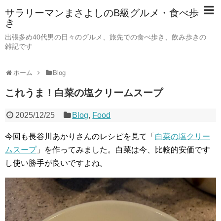
サラリーマンまさよしのB級グルメ・食べ歩
き
出張多め40代男の日々のグルメ、旅先での食べ歩き、飲み歩きの
雑記です
ホーム
Blog
これうま！白菜の塩クリームスープ
2025/12/25
Blog
,
Food
今回も長谷川あかりさんのレシピを見て「
白菜の塩クリー
ムスープ
」を作ってみました。白菜は今、比較的安価です
し使い勝手が良いですよね。