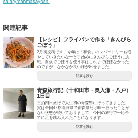
salarymanmasayoshi
関連記事
【レシピ】フライパンで作る「きんぴら
ごぼう」
2月初投稿です！今年は「和食」のレパートリーも増
やしていきたいなーと手始めにきんぴらごぼうに挑
戦。自炊でごぼうを使う事はこれまでほぼなかった
のですが、なかなか良い味が出せました。
記事を読む
青森旅行記（十和田市・奥入瀬・八戸）
1日目
三泊四日旅行で人生初の青森県に行ってきました。
実は全国47都道府県で青森県だけ唯一行ったことが
ない状態が続いておりまして、今回の旅行で一応全
てに足を踏み入れたことになります。
記事を読む