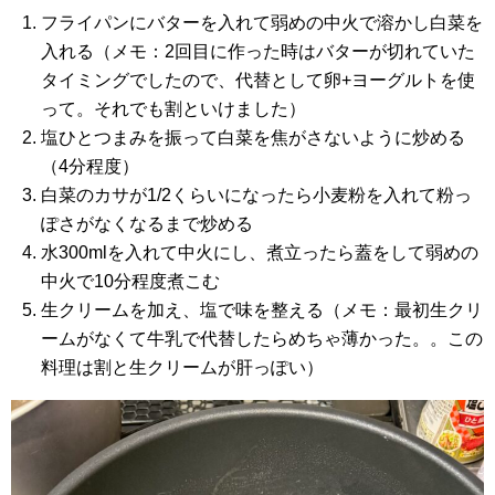
フライパンにバターを入れて弱めの中火で溶かし白菜を
入れる（メモ：2回目に作った時はバターが切れていた
タイミングでしたので、代替として卵+ヨーグルトを使
って。それでも割といけました）
塩ひとつまみを振って白菜を焦がさないように炒める
（4分程度）
白菜のカサが1/2くらいになったら小麦粉を入れて粉っ
ぽさがなくなるまで炒める
水300mlを入れて中火にし、煮立ったら蓋をして弱めの
中火で10分程度煮こむ
生クリームを加え、塩で味を整える（メモ：最初生クリ
ームがなくて牛乳で代替したらめちゃ薄かった。。この
料理は割と生クリームが肝っぽい）