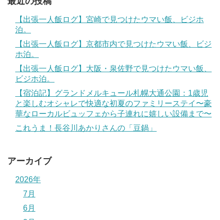
最近の投稿
【出張一人飯ログ】宮崎で見つけたウマい飯、ビジホ
泊。
【出張一人飯ログ】京都市内で見つけたウマい飯、ビジ
ホ泊。
【出張一人飯ログ】大阪・泉佐野で見つけたウマい飯、
ビジホ泊。
【宿泊記】グランドメルキュール札幌大通公園：1歳児
と楽しむオシャレで快適な初夏のファミリーステイ〜豪
華なローカルビュッフェから子連れに嬉しい設備まで〜
これうま！長谷川あかりさんの「豆鍋」
アーカイブ
2026年
7月
6月