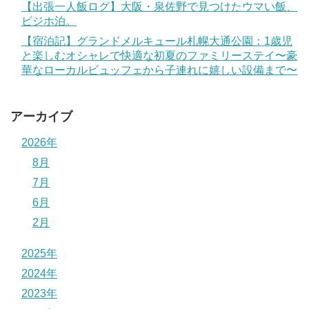
【出張一人飯ログ】大阪・泉佐野で見つけたウマい飯、
ビジホ泊。
【宿泊記】グランドメルキュール札幌大通公園：1歳児
と楽しむオシャレで快適な初夏のファミリーステイ〜豪
華なローカルビュッフェから子連れに嬉しい設備まで〜
アーカイブ
2026年
8月
7月
6月
2月
2025年
2024年
2023年