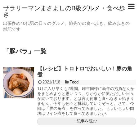
サラリーマンまさよしのB級グルメ・食べ歩
き
出張多め40代男の日々のグルメ、旅先での食べ歩き、飲み歩きの
雑記です
「
豚バラ
」
一覧
【レシピ】トロトロでおいしい！豚の角
煮
2021/1/18
Food
1月に入り早くも2週間。昨年同様に新年の抱負なんか
をまとめようと思いつつ、なかなかに慌ただしい日々
が続いております。とは言え何事も食べなきゃ始まり
ません。今年も色々と挑戦していくぞっと。さて、今
回は「豚の角煮」を作ってみました。ちょいちょい肉
塊はワイン煮をして食べてきましたが、
記事を読む