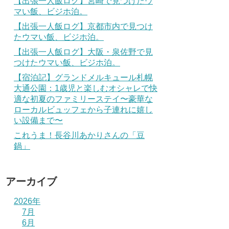
【出張一人飯ログ】宮崎で見つけたウ
マい飯、ビジホ泊。
【出張一人飯ログ】京都市内で見つけ
たウマい飯、ビジホ泊。
【出張一人飯ログ】大阪・泉佐野で見
つけたウマい飯、ビジホ泊。
【宿泊記】グランドメルキュール札幌
大通公園：1歳児と楽しむオシャレで快
適な初夏のファミリーステイ〜豪華な
ローカルビュッフェから子連れに嬉し
い設備まで〜
これうま！長谷川あかりさんの「豆
鍋」
アーカイブ
2026年
7月
6月