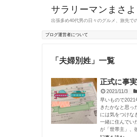
サラリーマンまさよ
出張多め40代男の日々のグルメ、旅先で
ブログ運営者について
「
夫婦別姓
」
一覧
正式に事
2021/11/3
早いもので202
きたかなと思っ
には気をつけな
一緒に住んでい
が「世帯主」、