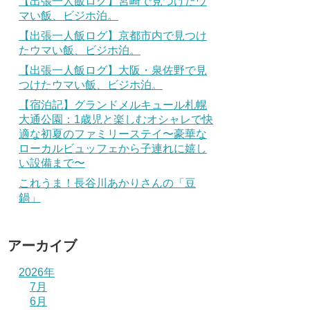
【出張一人飯ログ】宮崎で見つけたウ
マい飯、ビジホ泊。
【出張一人飯ログ】京都市内で見つけ
たウマい飯、ビジホ泊。
【出張一人飯ログ】大阪・泉佐野で見
つけたウマい飯、ビジホ泊。
【宿泊記】グランドメルキュール札幌
大通公園：1歳児と楽しむオシャレで快
適な初夏のファミリーステイ〜豪華な
ローカルビュッフェから子連れに嬉し
い設備まで〜
これうま！長谷川あかりさんの「豆
鍋」
アーカイブ
2026年
7月
6月