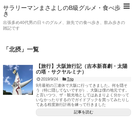
サラリーマンまさよしのB級グルメ・食べ歩
き
出張多め40代男の日々のグルメ、旅先での食べ歩き、飲み歩きの
雑記です
「
北摂
」
一覧
【旅行】大阪旅行記（吉本新喜劇・太陽
の塔・サクヤルミナ）
2019/9/24
Trip
9月最初の三連休で大阪に行ってきました。何を隠そ
う（特に隠してないですが）、大阪は僕の地元です。
と言いつつ、ザ・観光地としてはあまりよく分かって
いなかったりするのでガイドブックを買ってみたりし
てある程度旅行計画を練って行きました
記事を読む