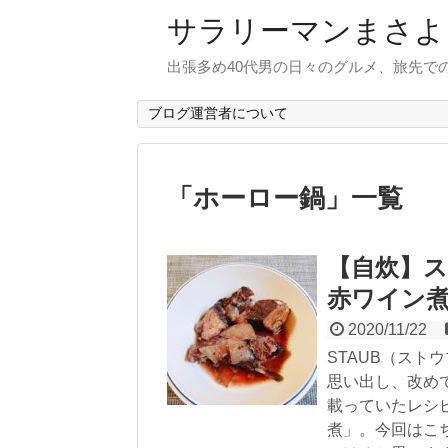
サラリーマンまさよ
出張多め40代男の日々のグルメ、旅先で
ブログ運営者について
「
ホーロー鍋
」
一覧
【自炊】
赤ワイン
2020/11/22
STAUB（ス
思い出し、改め
載っていたレシ
煮」。今回はこ