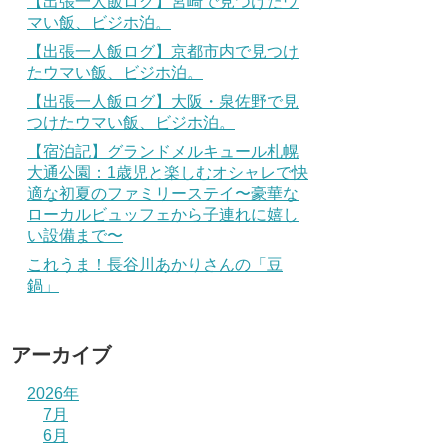
【出張一人飯ログ】宮崎で見つけたウ
マい飯、ビジホ泊。
【出張一人飯ログ】京都市内で見つけ
たウマい飯、ビジホ泊。
【出張一人飯ログ】大阪・泉佐野で見
つけたウマい飯、ビジホ泊。
【宿泊記】グランドメルキュール札幌
大通公園：1歳児と楽しむオシャレで快
適な初夏のファミリーステイ〜豪華な
ローカルビュッフェから子連れに嬉し
い設備まで〜
これうま！長谷川あかりさんの「豆
鍋」
アーカイブ
2026年
7月
6月