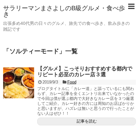
サラリーマンまさよしのB級グルメ・食べ歩
き
出張多め40代男の日々のグルメ、旅先での食べ歩き、飲み歩きの
雑記です
「
ソルティーモード
」
一覧
【グルメ】こっそりおすすめする都内で
リピート必至のカレー店３選
2019/9/3
Food
ブログタイトルに「カレー道」と謳っているにも関わ
らず、カレー記事を全くエントリ出来ていなかったの
で今回は僕が選ぶ都内で大好きなカレー店を３つ厳選
してご紹介。カレー好きの方には周知のお店ばかりか
と思いますが、ハズレは無いと思うので行ったことが
ない人はぜひ！！
記事を読む