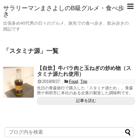
サラリーマンまさよしのB級グルメ・食べ歩
き
出張多め40代男の日々のグルメ、旅先での食べ歩き、飲み歩きの
雑記です
「
スタミナ源
」
一覧
【自炊】牛バラ肉と玉ねぎの炒め物（ス
タミナ源たれ使用）
2019/8/27
Food
,
Trip
先日の青森旅行で購入した「スタミナ源たれ」。青森
県十和田市に本社のある企業の製造した調味料です。
記事を読む