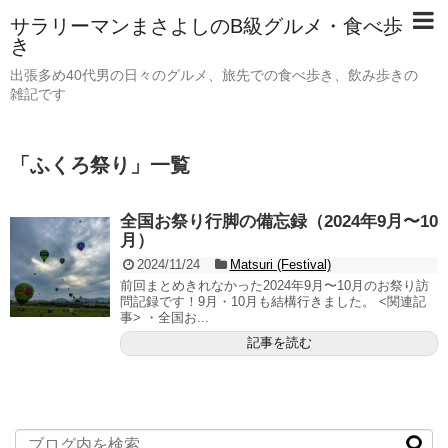
サラリーマンまさよしのB級グルメ・食べ歩
き
出張多め40代男の日々のグルメ、旅先での食べ歩き、飲み歩きの
雑記です
「
ふくろ祭り
」
一覧
全国お祭り行脚の備忘録（2024年9月〜10
月）
2024/11/24
Matsuri (Festival)
前回まとめきれなかった2024年9月〜10月のお祭り訪
問記録です！9月・10月も結構行きました。 <関連記
事> ・全国お...
記事を読む