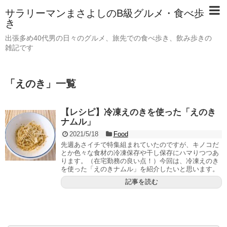
サラリーマンまさよしのB級グルメ・食べ歩
き
出張多め40代男の日々のグルメ、旅先での食べ歩き、飲み歩きの
雑記です
「
えのき
」
一覧
【レシピ】冷凍えのきを使った「えのき
ナムル」
2021/5/18
Food
先週あさイチで特集組まれていたのですが、キノコだ
とか色々な食材の冷凍保存や干し保存にハマりつつあ
ります。（在宅勤務の良い点！）今回は、冷凍えのき
を使った「えのきナムル」を紹介したいと思います。
記事を読む