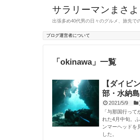
サラリーマンまさよ
出張多め40代男の日々のグルメ、旅先で
ブログ運営者について
「
okinawa
」
一覧
【ダイビン
部・水納島
2021/5/9
「与那国行って
れた4月中旬。
ンマーヘッドを
した。