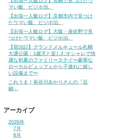
【出張一人飯ログ】宮崎で見つけたウ
マい飯、ビジホ泊。
【出張一人飯ログ】京都市内で見つけ
たウマい飯、ビジホ泊。
【出張一人飯ログ】大阪・泉佐野で見
つけたウマい飯、ビジホ泊。
【宿泊記】グランドメルキュール札幌
大通公園：1歳児と楽しむオシャレで快
適な初夏のファミリーステイ〜豪華な
ローカルビュッフェから子連れに嬉し
い設備まで〜
これうま！長谷川あかりさんの「豆
鍋」
アーカイブ
2026年
7月
6月