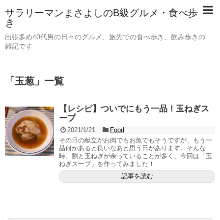
サラリーマンまさよしのB級グルメ・食べ歩
き
出張多め40代男の日々のグルメ、旅先での食べ歩き、飲み歩きの
雑記です
「
玉葱
」
一覧
【レシピ】ついでにもう一品！玉ねぎス
ープ
2021/1/21
Food
その日の献立がお肉でもお魚でもそうですが、もう一
品何かあると良いなあと思う日があります。そんな
時、割と玉ねぎが余っていることが多く、今回は「玉
ねぎスープ」を作ってみました！
記事を読む