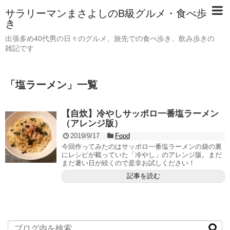
サラリーマンまさよしのB級グルメ・食べ歩
き
出張多め40代男の日々のグルメ、旅先での食べ歩き、飲み歩きの
雑記です
「
塩ラーメン
」
一覧
【自炊】冷やしサッポロ一番塩ラーメン
（アレンジ版）
2019/9/17
Food
今回作ってみたのはサッポロ一番塩ラーメンの袋の裏
にレシピが載っていた「冷やし」のアレンジ版。まだ
まだ暑い日が続くので是非お試しください！
記事を読む