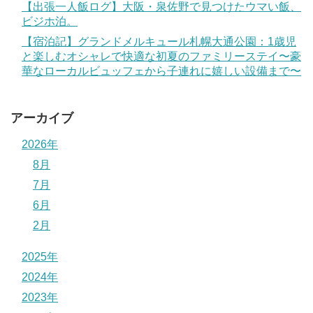
【出張一人飯ログ】大阪・泉佐野で見つけたウマい飯、
ビジホ泊。
【宿泊記】グランドメルキュール札幌大通公園：1歳児
と楽しむオシャレで快適な初夏のファミリーステイ〜豪
華なローカルビュッフェから子連れに嬉しい設備まで〜
アーカイブ
2026年
8月
7月
6月
2月
2025年
2024年
2023年