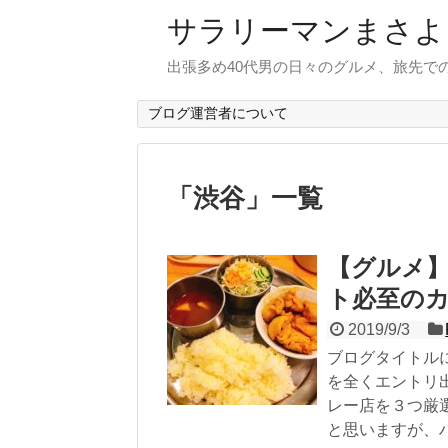
サラリーマンまさよ
出張多め40代男の日々のグルメ、旅先で
ブログ運営者について
「
渋谷
」
一覧
【グルメ
ト必至の
2019/9/3
ブログタイトル
を全くエントリ
レー店を３つ厳
と思いますが、