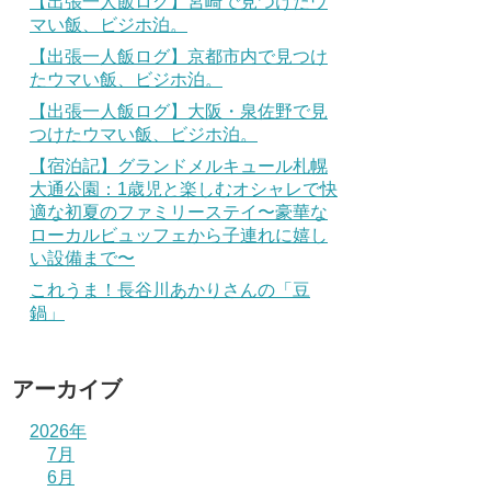
【出張一人飯ログ】宮崎で見つけたウ
マい飯、ビジホ泊。
【出張一人飯ログ】京都市内で見つけ
たウマい飯、ビジホ泊。
【出張一人飯ログ】大阪・泉佐野で見
つけたウマい飯、ビジホ泊。
【宿泊記】グランドメルキュール札幌
大通公園：1歳児と楽しむオシャレで快
適な初夏のファミリーステイ〜豪華な
ローカルビュッフェから子連れに嬉し
い設備まで〜
これうま！長谷川あかりさんの「豆
鍋」
アーカイブ
2026年
7月
6月