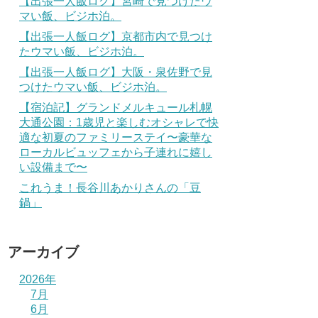
【出張一人飯ログ】宮崎で見つけたウ
マい飯、ビジホ泊。
【出張一人飯ログ】京都市内で見つけ
たウマい飯、ビジホ泊。
【出張一人飯ログ】大阪・泉佐野で見
つけたウマい飯、ビジホ泊。
【宿泊記】グランドメルキュール札幌
大通公園：1歳児と楽しむオシャレで快
適な初夏のファミリーステイ〜豪華な
ローカルビュッフェから子連れに嬉し
い設備まで〜
これうま！長谷川あかりさんの「豆
鍋」
アーカイブ
2026年
7月
6月