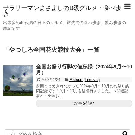
サラリーマンまさよしのB級グルメ・食べ歩
き
出張多め40代男の日々のグルメ、旅先での食べ歩き、飲み歩きの
雑記です
「
やつしろ全国花火競技大会
」
一覧
全国お祭り行脚の備忘録（2024年9月〜10
月）
2024/11/24
Matsuri (Festival)
前回まとめきれなかった2024年9月〜10月のお祭り訪
問記録です！9月・10月も結構行きました。 <関連記
事> ・全国お...
記事を読む