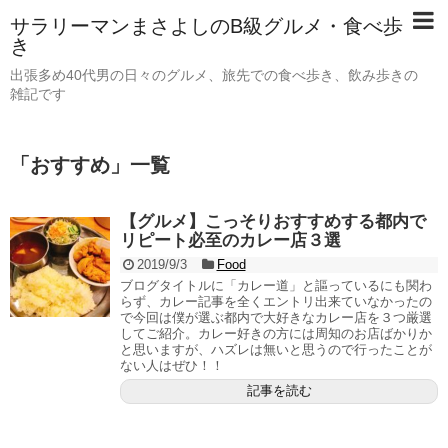
サラリーマンまさよしのB級グルメ・食べ歩
き
出張多め40代男の日々のグルメ、旅先での食べ歩き、飲み歩きの
雑記です
「
おすすめ
」
一覧
【グルメ】こっそりおすすめする都内で
リピート必至のカレー店３選
2019/9/3
Food
ブログタイトルに「カレー道」と謳っているにも関わ
らず、カレー記事を全くエントリ出来ていなかったの
で今回は僕が選ぶ都内で大好きなカレー店を３つ厳選
してご紹介。カレー好きの方には周知のお店ばかりか
と思いますが、ハズレは無いと思うので行ったことが
ない人はぜひ！！
記事を読む